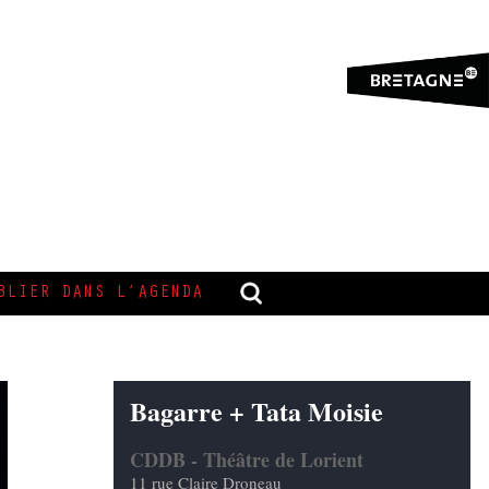
BLIER DANS L’AGENDA
Bagarre + Tata Moisie
CDDB - Théâtre de Lorient
11 rue Claire Droneau