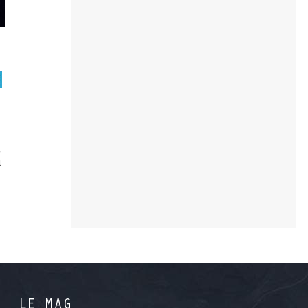
e
t
LE MAG