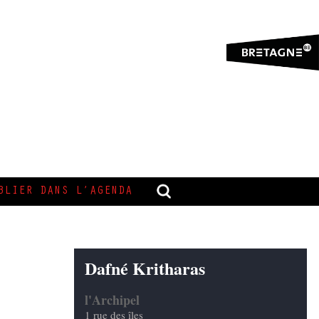
BLIER DANS L’AGENDA
Dafné Kritharas
l'Archipel
1 rue des îles