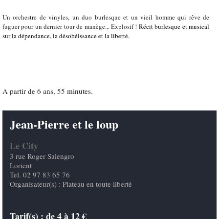
Un orchestre de vinyles, un duo burlesque et un vieil homme qui rêve de
fuguer pour un dernier tour de manège... Explosif !
Récit burlesque et musical
sur la dépendance, la désobéissance et la liberté.
A partir de 6 ans, 55 minutes.
Jean-Pierre et le loup
Le City
3 rue Roger Salengro
Lorient
Tel. 02 97 83 65 76
Organisateur(s) : Plateau en toute liberté
Tarif(s) :
de 4 à 12 €