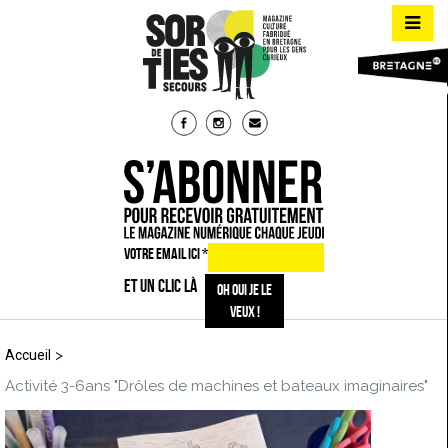
VOTRE EMAIL ICI
*
ET UN CLIC LÀ
>
Accueil
Activité 3-6ans "Drôles de machines et bateaux imaginaires"
au musée national de la Marine