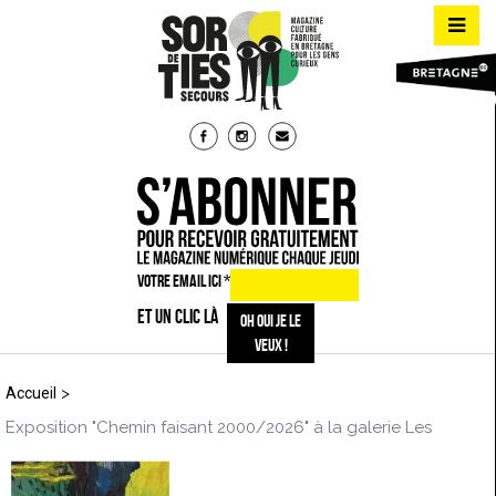
VOTRE EMAIL ICI
*
ET UN CLIC LÀ
>
Accueil
Exposition "Chemin faisant 2000/2026" à la galerie Les
Bigotes