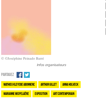
© ©Joséphine Peinado Barré
Infos organisateurs
PARTAGEZ
Mathieu Kleyebe Abonnenc
Arthur Gillet
Anna Holveck
Marianne Mispelaëre
Exposition
Art contemporain